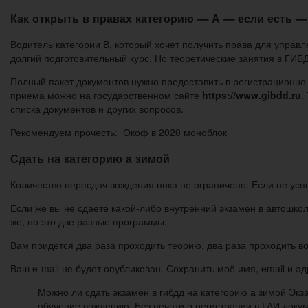
Как открыть в правах категорию — А — если есть —
Водитель категории В, который хочет получить права для управ
долгий подготовительный курс. Но теоретические занятия в ГИБ
Полный пакет документов нужно предоставить в регистрационн
приема можно на государственном сайте
https://www.gibdd.ru
.
списка документов и других вопросов.
Рекомендуем прочесть: Окоф в 2020 моноблок
Сдать на категорию а зимой
Количество пересдач вождения пока не ограничено. Если не успе
Если же вы не сдаете какой-либо внутренний экзамен в автошкол
же, но это две разные программы.
Вам придется два раза проходить теорию, два раза проходить во
Ваш e-mail не будет опубликован. Сохранить моё имя, email и 
Можно ли сдать экзамен в гибдд на категорию а зимой Эк
обучение вождению. Без печати о регистрации в ГАИ доку