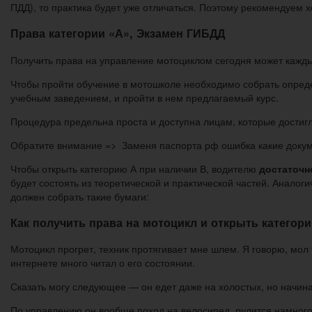
ПДД), то практика будет уже отличаться. Поэтому рекомендуем 
Права категории «А», Экзамен ГИБДД
Получить права на управление мотоциклом сегодня может кажды
Чтобы пройти обучение в мотошколе необходимо собрать опред
учебным заведением, и пройти в нем предлагаемый курс.
Процедура предельна проста и доступна лицам, которые достиг
Обратите внимание => Заменя паспорта рф ошибка какие доку
Чтобы открыть категорию А при наличии В, водителю
достаточн
будет состоять из теоретической и практической частей. Анало
должен собрать такие бумаги:
Как получить права на мотоцикл и открыть категори
Мотоцикл прогрет, техник протягивает мне шлем. Я говорю, мол 
интернете много читал о его состоянии.
Сказать могу следующее — он едет даже на холостых, но начина
По управлению он вообще поход на велосипед, рулится намного 