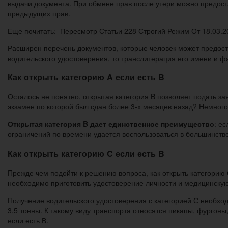
выдачи документа. При обмене прав после утери можно предоста
предыдущих прав.
Еще почитать: Пересмотр Статьи 228 Строгий Режим От 18.03.2
Расширен перечень документов, которые человек может предос
водительского удостоверения, то транслитерация его имени и фа
Как открыть категорию A если есть B
Осталось не понятно, открытая категория B позволяет подать за
экзамен по которой был сдан более 3-х месяцев назад? Немного
Открытая категория B дает единственное преимущество
: е
ограничений по времени удается воспользоваться в большинстве
Как открыть категорию C если есть B
Прежде чем подойти к решению вопроса, как открыть категорию 
необходимо приготовить удостоверение личности и медицинскую 
Получение водительского удостоверения с категорией С необход
3,5 тонны. К такому виду транспорта относятся пикапы, фургоны
если есть В.