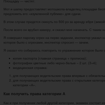
Площадку — чистят.
Мот и шапку предоставляет мотошкола-владелец площадки беспла
предложить его «изумленной публике» для сдачи.
В этом случае придется скинуть по 500 рэ за аренду ебря (зимо
После всего он врубил камеру, и сказал мне начинать. С таким
Я совершил парочку огрех на перво задании, инспектор указал н
которое было с огрехами, инспектор спросил — зачем.
Я сказал что собираюсь повторить то упражнение которое было с
копия паспорта (главная страница + прописка);
фотографии цветные либо черно-белые – 2 шт. (3×4);
медицинская справка:
для получающих водительские права впервые с обязател
для получающих водительские права с открытыми катего
категории «А».
Как получить права категории А
Как и при получении любой другой категории, экзамен состоит из