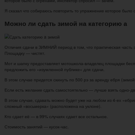
которое было с огрехами, инспектор спросил — зачем.
Я сказал что собираюсь повторить то упражнение которое было с
Можно ли сдать зимой на категорию а
Отличия сдачи в ЗИМНИЙ период в том, что практическая часть
Площадку — чистят.
Мот и шапку предоставляет мотошкола-владелец площадки беспла
предложить его «изумленной публике» для сдачи.
В этом случае придется скинуть по 500 рэ за аренду ебря (зимо
Если есть желание сдать самостоятельно — лучше взять одно-дв
В этом случае, сдавать можно будет уже на любом из 4-ех «еб
сложный «восьмерка» (расположена на уклоне).
Кто сдает её — в 99% случаях сдает все остальное.
Стоимость занятий — кусок-час.