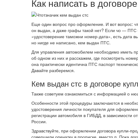
Как написать в договоре
Еще один вопрос про оформление. И вот вопрос: что
он выдан, а даже графы такой нет? Если чо — ПТС 
«удостоверение таможни номер-дата», есть дата вы
но нигде не написано, кем выдан ПТС.
Для управления автомобилем необходимо иметь пр
об одном из них и расскажем, где посмотреть номе
она практически идентична ПТС паспорт техническо
Давайте разберемся.
Кем выдан стс в договоре куп
Также советуем ознакомиться с информацией о ню
Особенности этой процедуры заключаются в необх
удостоверения личности покупателя для оформлен
регистрации автомобиля в ГИБДД, в зависимости о
России.
Здравствуйте, при оформлении договора купли-пр
совершили опечатку в прописке, вместо п. Пока до