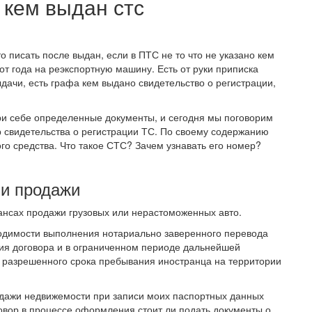
 кем выдан стс
 писать после выдан, если в ПТС не то что не указано кем
от года на реэкспортную машину. Есть от руки приписка
дачи, есть графа кем выдано свидетельство о регистрации,
и себе определенные документы, и сегодня мы поговорим
р свидетельства о регистрации ТС. По своему содержанию
го средства. Что такое СТС? Зачем узнавать его номер?
ли продажи
ансах продажи грузовых или нерастоможенных авто.
одимости выполнения нотариально заверенного перевода
ия договора и в ограниченном периоде дальнейшей
т разрешенного срока пребывания иностранца на территории
одажи недвижемости при записи моих паспортных данных
говор в процессе оформления стоит ли подать документы о