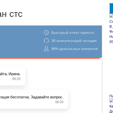
н стс
П