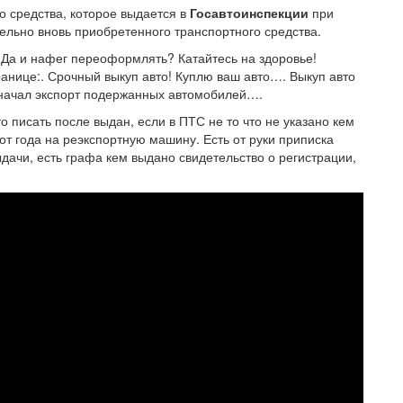
о средства, которое выдается в
Госавтоинспекции
при
льно вновь приобретенного транспортного средства.
 Да и нафег переоформлять? Катайтесь на здоровье!
ранице:. Срочный выкуп авто! Куплю ваш авто…. Выкуп авто
 начал экспорт подержанных автомобилей….
 писать после выдан, если в ПТС не то что не указано кем
от года на реэкспортную машину. Есть от руки приписка
дачи, есть графа кем выдано свидетельство о регистрации,