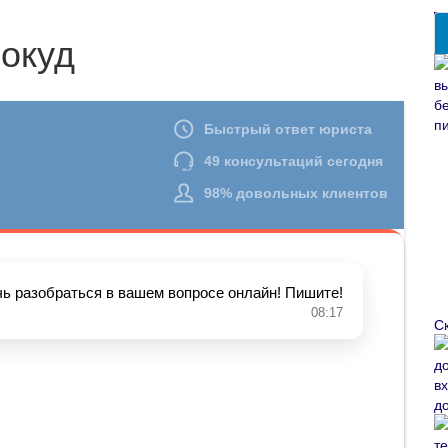
 окуд
С