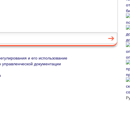
б
д
о
егулирования и его использование
 управленческой документации
п
ы
со
Р