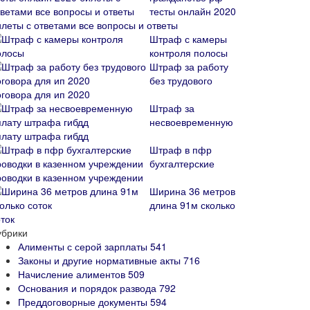
тесты онлайн 2020
илеты с ответами все вопросы и ответы
Штраф с камеры
контроля полосы
Штраф за работу
без трудового
оговора для ип 2020
Штраф за
несвоевременную
плату штрафа гибдд
Штраф в пфр
бухгалтерские
роводки в казенном учреждении
Ширина 36 метров
длина 91м сколько
ток
убрики
Алименты с серой зарплаты
541
Законы и другие нормативные акты
716
Начисление алиментов
509
Основания и порядок развода
792
Преддоговорные документы
594