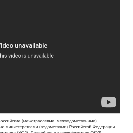
оссийские (межотраслевые, межведомственные)
е министерствами (ведомствами) Российской Федерации
ентации (УСД). Подробнее о классификаторе ОКУД