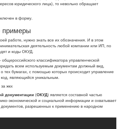
тересов юридического лица), то невольно обращает
 включен в форму.
е примеры
оей работе, нужно знать все их обозначения. И в этом
принимательская деятельность любой компании или ИП, по
одят и коды ОКУД.
– общероссийского классификатора управленческой
 придать всем используемым документам должный вид,
 о тех бумагах, с помощью которых происходит управление
и код, являющийся уникальным.
 за жкх
ой документации
(
ОКУД
) является составной частью
нико-экономической и социальной информации и охватывает
документов, разрешенных к применению в народном