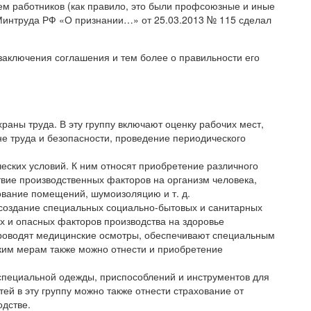
м работников (как правило, это были профсоюзные и иные
 Минтруда РФ «О признании…» от 25.03.2013 № 115 сделал
заключения соглашения и тем более о правильности его
аны труда. В эту группу включают оценку рабочих мест,
не труда и безопасности, проведение периодического
еских условий. К ним относят приобретение различного
вие производственных факторов на организм человека,
ование помещений, шумоизоляцию и т. д.
создание специальных социально-бытовых и санитарных
х и опасных факторов производства на здоровье
проводят медицинские осмотры, обеспечивают специальным
аким мерам также можно отнести и приобретение
пециальной одежды, приспособлений и инструментов для
ей в эту группу можно также отнести страхование от
одстве.