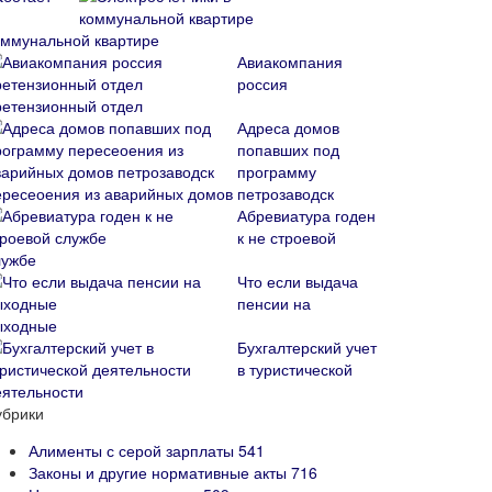
оммунальной квартире
Авиакомпания
россия
ретензионный отдел
Адреса домов
попавших под
программу
ересеоения из аварийных домов петрозаводск
Абревиатура годен
к не строевой
лужбе
Что если выдача
пенсии на
ыходные
Бухгалтерский учет
в туристической
еятельности
убрики
Алименты с серой зарплаты
541
Законы и другие нормативные акты
716