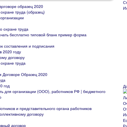
договоре образец 2020
охране труда (образец)
 организации
о охране труда
ачать бесплатно типовой бланк пример форма
к составления и подписания
в 2020 году
ному договору
 охране труда
м Договоре Образец 2020
уда
0 год
Д
ть для организации (ООО), работников РФ | бюджетного
ю
отников и представительного органа работников
коллективному договору
ивный договор