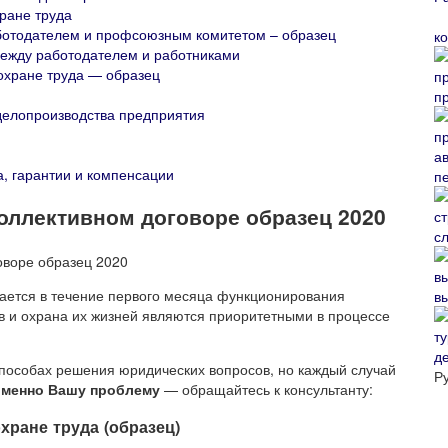
ране труда
ботодателем и профсоюзным комитетом – образец
к
между работодателем и работниками
охране труда — образец
п
делопроизводства предприятия
а, гарантии и компенсации
п
коллективном договоре образец 2020
с
ается в течение первого месяца функционирования
в
ов и охрана их жизней являются приоритетными в процессе
д
способах решения юридических вопросов, но каждый случай
Р
именно Вашу проблему
— обращайтесь к консультанту:
хране труда (образец)