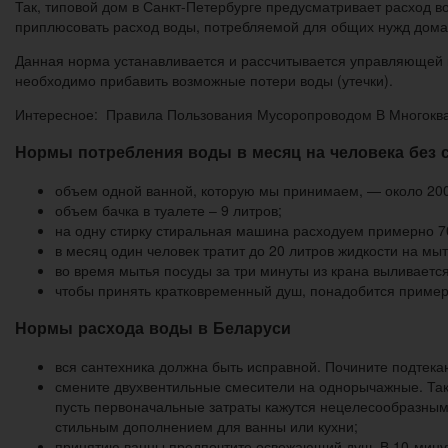
Так, типовой дом в Санкт-Петербурге предусматривает расход воды
приплюсовать расход воды, потребляемой для общих нужд дома 
Данная норма устанавливается и рассчитывается управляющей 
необходимо прибавить возможные потери воды (утечки).
Интересное: Правила Пользования Мусоропроводом В Многокв
Нормы потребления воды в месяц на человека без с
объем одной ванной, которую мы принимаем, — около 200
объем бачка в туалете – 9 литров;
на одну стирку стиральная машина расходуем примерно 70
в месяц один человек тратит до 20 литров жидкости на мыт
во время мытья посуды за три минуты из крана выливаетс
чтобы принять кратковременный душ, понадобится пример
Нормы расхода воды в Беларуси
вся сантехника должна быть исправной. Почините подтекающ
смените двухвентильные смесители на однорычажные. Так 
пусть первоначальные затраты кажутся нецелесообразным
стильным дополнением для ванны или кухни;
принятию ванны предпочтите освежающий душ. В 10-минутн