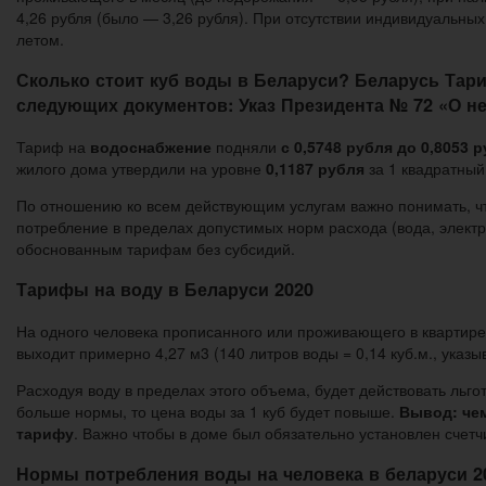
4,26 рубля (было — 3,26 рубля). При отсутствии индивидуальных
летом.
Сколько стоит куб воды в Беларуси? Беларусь Тар
следующих документов: Указ Президента № 72 «О не
Тариф на
водоснабжение
подняли
с 0,5748 рубля до 0,8053 
жилого дома утвердили на уровне
0,1187 рубля
за 1 квадратный
По отношению ко всем действующим услугам важно понимать, что
потребление в пределах допустимых норм расхода (вода, электро
обоснованным тарифам без субсидий.
Тарифы на воду в Беларуси 2020
На одного человека прописанного или проживающего в квартире
выходит примерно 4,27 м3 (140 литров воды = 0,14 куб.м., указыв
Расходуя воду в пределах этого объема, будет действовать льг
больше нормы, то цена воды за 1 куб будет повыше.
Вывод: че
тарифу
. Важно чтобы в доме был обязательно установлен счетч
Нормы потребления воды на человека в беларуси 2