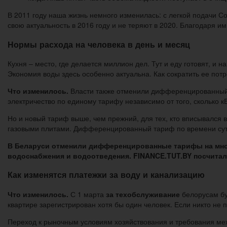
В 2011 году наша жизнь немного изменилась: с легкой подачи С
свою актуальность в 2016 году и не теряют в 2020. Благодаря и
Нормы расхода на человека в день и месяц
Кухня – место, где делается миллион дел. Тут и еду готовят, и 
Экономия воды здесь особенно актуальна. Как сократить ее пот
Что изменилось.
Власти также отменили дифференцированный т
электричество по единому тарифу независимо от того, сколько к
Но и новый тариф выше, чем прежний, для тех, кто вписывался в 
газовыми плитами. Дифференцированный тариф по времени сут
В Беларуси отменили дифференцированные тарифы на мно
водоснабжения и водоотведения. FINANCE.TUT.BY посчитал
Как изменятся платежки за воду и канализацию
Что изменилось.
С 1 марта
за техобслуживание
белорусам буд
квартире зарегистрирован хотя бы один человек. Если никто не п
Переход к рыночным условиям хозяйствования и требования меж