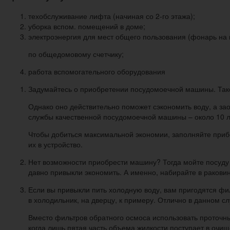
техобслуживание лифта (начиная со 2-го этажа);
уборка вспом. помещений в доме;
электроэнергия для мест общего пользования (фонарь на в
по общедомовому счетчику;
работа вспомогательного оборудования
Задумайтесь о приобретении посудомоечной машины. Такое
Однако оно действительно поможет сэкономить воду, а за
службы качественной посудомоечной машины – около 10 лет
Чтобы добиться максимальной экономии, заполняйте прибо
их в устройство.
Нет возможности приобрести машину? Тогда мойте посуду
давно привыкли экономить. А именно, набирайте в раковину
Если вы привыкли пить холодную воду, вам пригодятся фил
в холодильник, на дверцу, к примеру. Отлично в данном 
Вместо фильтров обратного осмоса использовать проточны
когда лишь пятая часть объема жидкости поступает в очищ