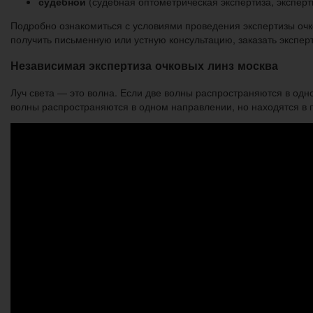
судебной
(судебная оптометрическая экспертиза, экспертиз
Подробно ознакомиться с условиями проведения экспертизы очко
получить письменную или устную консультацию, заказать экспе
Независимая экспертиза очковых линз москва
Луч света — это волна. Если две волны распространяются в од
волны распространяются в одном направлении, но находятся в п