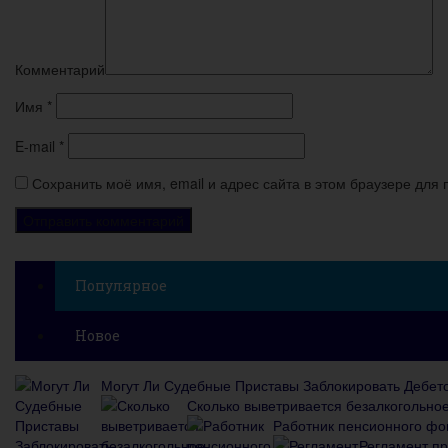
Комментарий
Имя
*
E-mail
*
Сохранить моё имя, email и адрес сайта в этом браузере дл
Популярное
Новое
Могут Ли Судебные Приставы Заблокировать Дебет
Сколько выветривается безалкогольно
Работник пенсионного фон
Регламент п