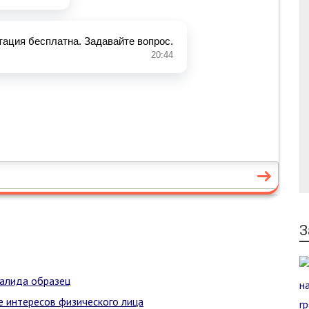
З
алида образец
 интересов физического лица